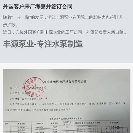
外国客户来厂考察并签订合同
随着“一带一路”的发展，浙江丰源泵业在国际上的影响力也得到进一
步扩散。
近日，几位外国客户到丰源企业的工厂访问，外贸部负责人亲自陪
同。经过多个项目的考察，客户对于浙江丰源泵业的加工制造技术和
丰源泵业-专注水泵制造
强大的企业实力表示认可。
客户表示，在水泵行业，技术与质量永远是第一位的。丰源掌握着先
进的科技，还有一批精干的技术研发人员、熟练的技术工人和完备的
生产线，产品质量有保障。客户还当场签下了合同，表示将进行长期
MORE >
的合作。
前进的脚步未曾停止，丰源泵业将不断鞭策自己，进一步提高自己的
生产技术，不断扩大自己的贸易范围，借助着“一带一路”的契机，依
托“互联网+水泵+铸造”创新营销模式，为世界提供高品质的水泵设
备，在世界的舞台上绽放异彩。