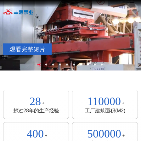
观看完整短片
28
110000
+
+
超过28年的生产经验
工厂建筑面积(M2)
400
500000
+
+