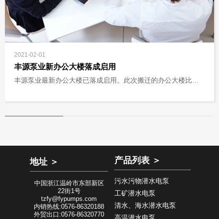
2021-02-01
丰源泵业新办公大楼落成启用
丰源泵业最新办公大楼已落成启用。此次搬迁的办公大楼比原
先的规模扩大了数倍，以适应不断增长的业务需求。
新办公大楼不仅仅是外表上焕然一新，更在设计中融入了丰源
泵业的企业精神和公司内涵，让员工在享受更加舒适的办公环
境的同时，也对企业文化有更深的认同感。
办公大楼是培养和孵化创意的摇篮，也是企业的门面。相信此
次的新大楼能够为丰源带来更好的发展，也能更好地向客户和
合作伙伴展现丰源的实力和丰源精神。
产品列表 ＞
地址 ＞
污水污物潜水电泵
中国浙江温岭市东部新区
22街1号
工矿潜水电泵
tzfy@fypumps.com
清水、海水潜水电泵
内销热线:0576-86320188
外贸出口:0576-86320770
高温潜水电泵