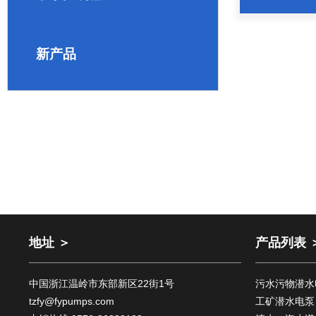
新产品
地址 ＞
产品列表 
中国浙江温岭市东部新区22街1号
污水污物潜水
tzfy@fypumps.com
工矿潜水电泵