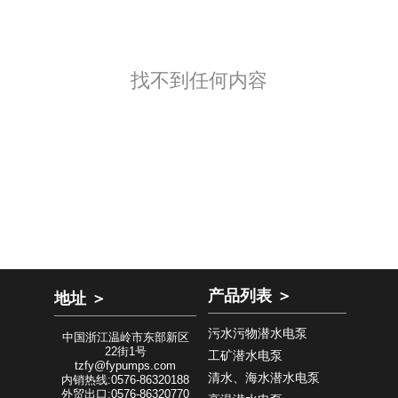
找不到任何内容
产品列表 ＞
地址 ＞
污水污物潜水电泵
中国浙江温岭市东部新区
22街1号
工矿潜水电泵
tzfy@fypumps.com
清水、海水潜水电泵
内销热线:0576-86320188
外贸出口:0576-86320770