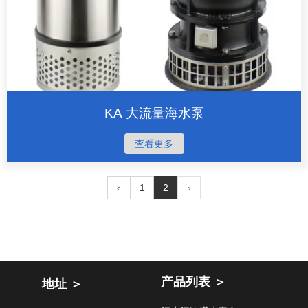
KA 大流量海水泵
查看更多
‹
1
2
›
产品列表 ＞
地址 ＞