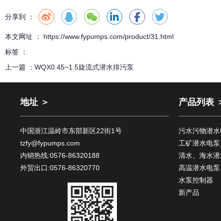
分享到 ：
本文网址 ： https://www.fypumps.com/product/31.html
标签 ：
上一篇 ：
WQX0.45~1.5旋流式潜水排污泵
地址 ＞
产品列表 
中国浙江温岭市东部新区22街1号
污水污物潜水
tzfy@fypumps.com
工矿潜水电泵
内销热线:0576-86320188
清水、海水潜
外贸出口:0576-86320770
高温潜水电泵
水泵控制器
新产品