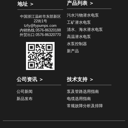
产品列表 ＞
地址 ＞
污水污物潜水电泵
中国浙江温岭市东部新区
22街1号
工矿潜水电泵
tzfy@fypumps.com
清水、海水潜水电泵
内销热线:0576-86320188
外贸出口:0576-86320770
高温潜水电泵
水泵控制器
新产品
公司资讯 ＞
技术支持 ＞
公司新闻
泵及管路选用指南
新品发布
电缆选用指南
常规故障分析及排障